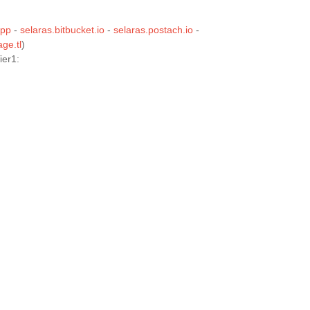
app
-
selaras.bitbucket.io
-
selaras.postach.io
-
ge.tl
)
ier1: